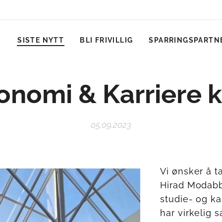
SISTE NYTT
BLI FRIVILLIG
SPARRINGSPARTN
onomi & Karriere k
05.09.2023
Vi ønsker å 
Hirad Modabbe
studie- og ka
har virkelig s