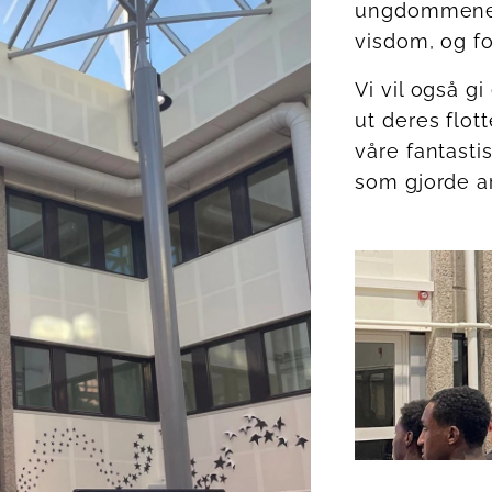
ungdommene e
visdom, og fo
Vi vil også gi
ut deres flot
våre fantasti
som gjorde a