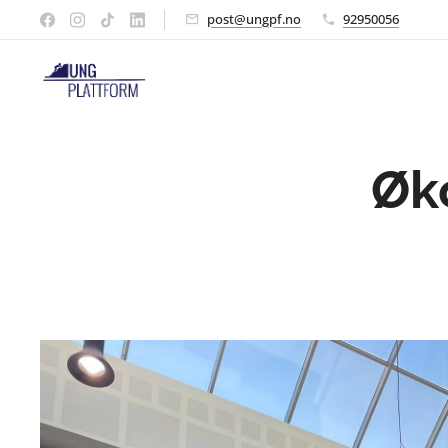
post@ungpf.no
92950056
Øk