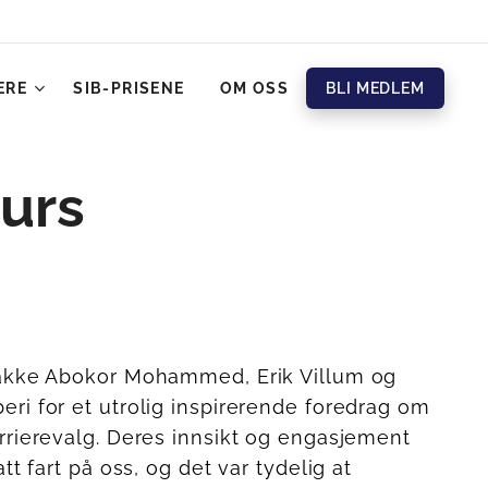
ERE
SIB-PRISENE
OM OSS
BLI MEDLEM
urs
takke Abokor Mohammed, Erik Villum og
ri for et utrolig inspirerende foredrag om
rrierevalg. Deres innsikt og engasjement
att fart på oss, og det var tydelig at