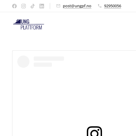
post@ungpf.no
92950056